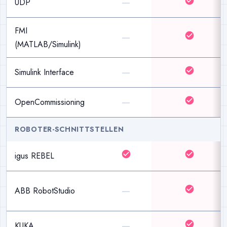
—
check_circle
UDP
FMI
—
check_circle
(MATLAB/Simulink)
—
check_circle
Simulink Interface
—
check_circle
OpenCommissioning
ROBOTER-SCHNITTSTELLEN
check_circle
check_circle
igus REBEL
—
check_circle
ABB RobotStudio
—
check_circle
KUKA