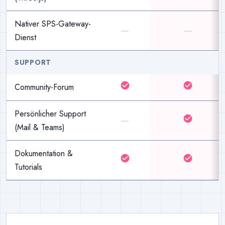
Nativer SPS-Gateway-
—
—
Dienst
SUPPORT
check_circle
check_circle
Community-Forum
Persönlicher Support
—
check_circle
(Mail & Teams)
Dokumentation &
check_circle
check_circle
Tutorials