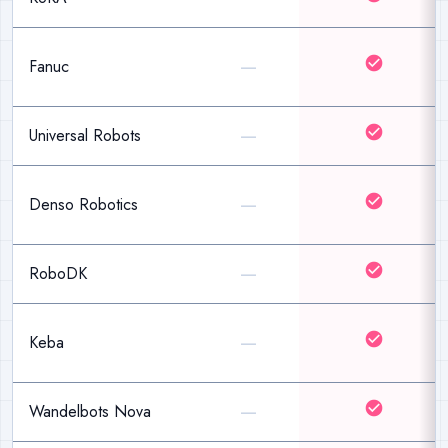
—
check_circle
Fanuc
—
check_circle
Universal Robots
—
check_circle
Denso Robotics
—
check_circle
RoboDK
—
check_circle
Keba
—
check_circle
Wandelbots Nova