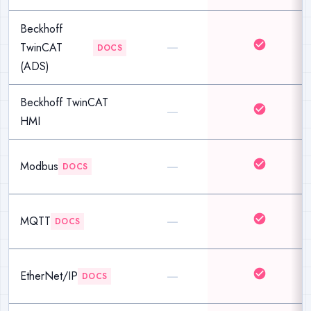
Beckhoff
—
check_circle
TwinCAT
DOCS
(ADS)
Beckhoff TwinCAT
—
check_circle
HMI
—
check_circle
Modbus
DOCS
—
check_circle
MQTT
DOCS
—
check_circle
EtherNet/IP
DOCS