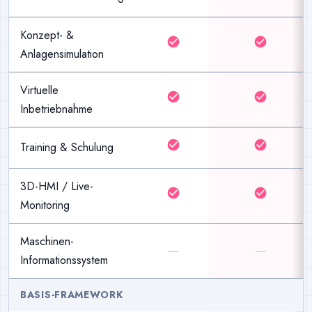
Konzept- &
check_circle
check_circle
Anlagensimulation
Virtuelle
check_circle
check_circle
Inbetriebnahme
check_circle
check_circle
Training & Schulung
3D-HMI / Live-
check_circle
check_circle
Monitoring
Maschinen-
—
—
Informationssystem
BASIS-FRAMEWORK