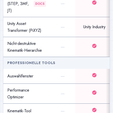
—
check_circle
(STEP, 3MF,
DOCS
JT)
Unity Asset
—
Unity Industry
Transformer (PiXYZ)
Nicht-destruktive
—
check_circle
Kinematik-Hierarchie
PROFESSIONELLE TOOLS
—
check_circle
Auswahlfenster
Performance
—
check_circle
Optimizer
—
check_circle
Kinematik-Tool