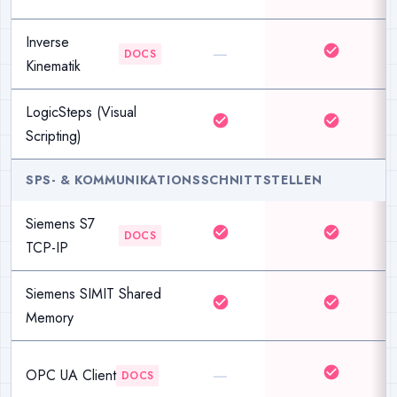
Inverse
—
check_circle
DOCS
Kinematik
LogicSteps (Visual
check_circle
check_circle
Scripting)
SPS- & KOMMUNIKATIONSSCHNITTSTELLEN
Siemens S7
check_circle
check_circle
DOCS
TCP-IP
Siemens SIMIT Shared
check_circle
check_circle
Memory
—
check_circle
OPC UA Client
DOCS