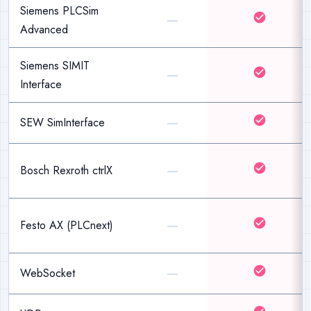
Siemens PLCSim
—
check_circle
Advanced
Siemens SIMIT
—
check_circle
Interface
—
check_circle
SEW SimInterface
—
check_circle
Bosch Rexroth ctrlX
—
check_circle
Festo AX (PLCnext)
—
check_circle
WebSocket