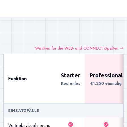
Wischen für die WEB- und CONNECT-Spalten →
Starter
Professional
Funktion
Kostenlos
€1.250 einmalig
EINSATZFÄLLE
check_circle
check_circle
Vertriebsvisualisierung