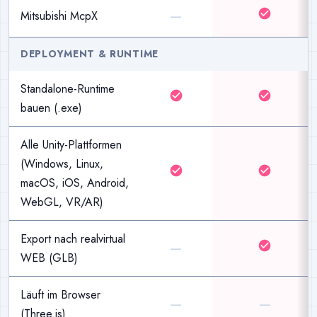
—
check_circle
Mitsubishi McpX
DEPLOYMENT & RUNTIME
Standalone-Runtime
check_circle
check_circle
bauen (.exe)
Alle Unity-Plattformen
(Windows, Linux,
check_circle
check_circle
macOS, iOS, Android,
WebGL, VR/AR)
Export nach realvirtual
—
check_circle
WEB (GLB)
Läuft im Browser
—
—
(Three.js)