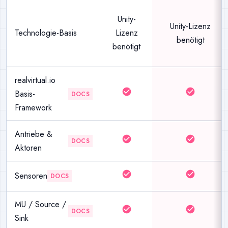
Unity-
Unity-Lizenz
Technologie-Basis
Lizenz
benötigt
benötigt
realvirtual.io
check_circle
check_circle
Basis-
DOCS
Framework
Antriebe &
check_circle
check_circle
DOCS
Aktoren
check_circle
check_circle
Sensoren
DOCS
MU / Source /
check_circle
check_circle
DOCS
Sink