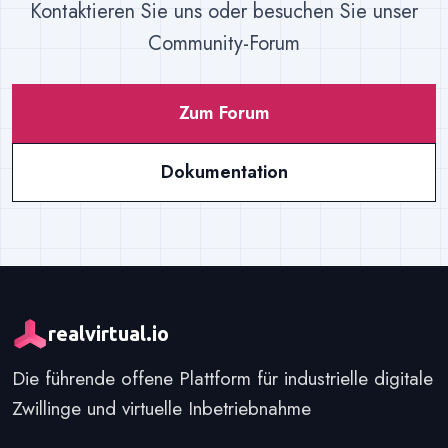
HMI kostet 600 € einmalig pro Maschine (WEB
Browser-Bein der Plattform – in Unity sprechen
Kontaktieren Sie uns oder besuchen Sie unser
Backend.
+ CONNECT, perpetual). Im realvirtual WEB
die realvirtual-Interfaces direkt mit den
Community-Forum
Server ist ebenfalls bereits eine CONNECT-
Steuerungen.
Lizenz enthalten. Alle Details auf der
Zum Forum
CONNECT-Produktseite.
Dokumentation
realvirtual.io
Die führende offene Plattform für industrielle digitale
Zwillinge und virtuelle Inbetriebnahme