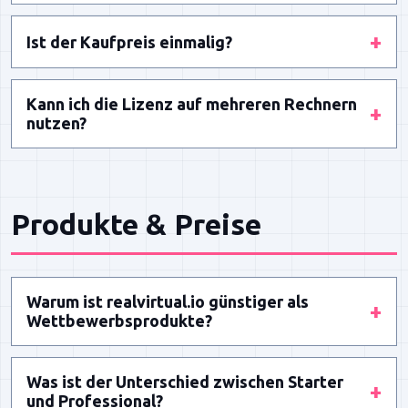
Sie können den digitalen Zwilling beliebig und
+
Ist der Kaufpreis einmalig?
ohne Lizenzkosten weitergeben – jedoch als
kompiliertes Build, nicht als editierbares Projekt.
Ja, der Kaufpreis ist einmalig. Jährlich gibt es ein
Kann ich die Lizenz auf mehreren Rechnern
preislich stark reduziertes Upgrade-Paket für
+
nutzen?
Bestandskunden.
Ja, aber nur auf einem Computer und nicht auf
mehreren gleichzeitig.
Produkte & Preise
Warum ist realvirtual.io günstiger als
+
Wettbewerbsprodukte?
realvirtual.io nutzt die extrem leistungsfähige
Was ist der Unterschied zwischen Starter
Unity Engine als Basis statt alles selbst zu
+
und Professional?