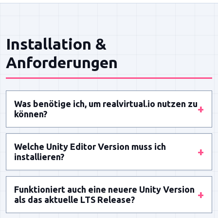
Installation &
Anforderungen
Was benötige ich, um realvirtual.io nutzen zu
+
können?
Der installierte Unity Editor wird benötigt –
Welche Unity Editor Version muss ich
entweder Professional oder Standard Lizenz.
+
installieren?
realvirtual.io funktioniert als Plugin für Unity-
Releases basieren auf dem aktuellen Long Term
Projekte auf Windows, macOS und Linux.
Funktioniert auch eine neuere Unity Version
Stable Release (LTS). Innerhalb der Unity LTS-
+
als das aktuelle LTS Release?
Versionen können Sie immer bedenkenlos auf