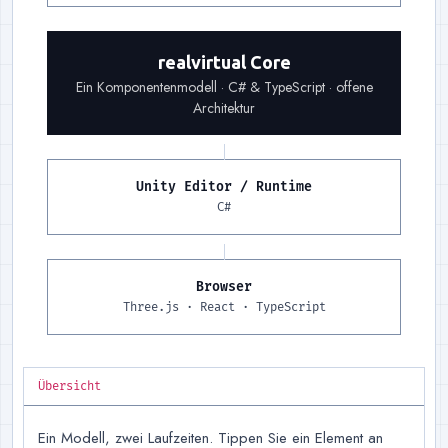
Fundament
:
Dasselbe Komponentenmodell auf b
realvirtual Core
Ein Komponentenmodell · C# & TypeScript · offene
Architektur
Unity Editor / Runtime
Laufzeit links
:
Der Unity Edi
C#
Browser
Laufzeit rechts
:
Three.js für
Three.js · React · TypeScript
Übersicht
Ein Modell, zwei Laufzeiten. Tippen Sie ein Element an