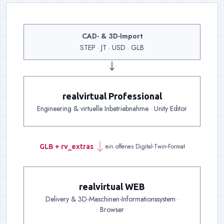
CAD- & 3D-Import
Eingang
:
Bestehende Geomet
STEP · JT · USD · GLB
↓
realvirtual Professional
Engineering
:
Kinematik, Antriebe, Sensoren und
Engineering & virtuelle Inbetriebnahme · Unity Editor
ein offenes Digital-Twin-Format
GLB + rv_extras
→
Übergabe
:
Eine Datei trägt
realvirtual WEB
Delivery & 3D-Maschinen-Informationssystem ·
Delivery
:
Ein Link genügt: Auslieferung, Dokume
Browser