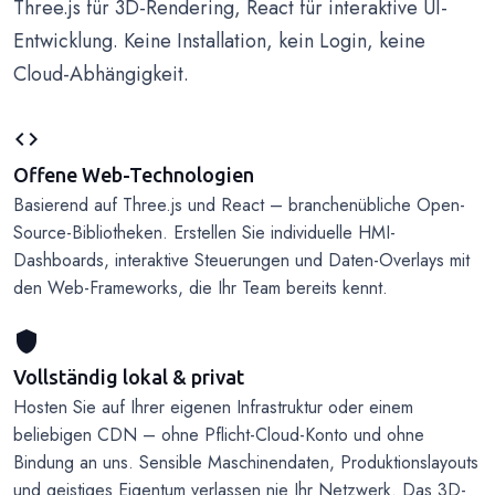
Three.js für 3D-Rendering, React für interaktive UI-
Entwicklung. Keine Installation, kein Login, keine
Cloud-Abhängigkeit.
code
Offene Web-Technologien
Basierend auf Three.js und React – branchenübliche Open-
Source-Bibliotheken. Erstellen Sie individuelle HMI-
Dashboards, interaktive Steuerungen und Daten-Overlays mit
den Web-Frameworks, die Ihr Team bereits kennt.
shield
Vollständig lokal & privat
Hosten Sie auf Ihrer eigenen Infrastruktur oder einem
beliebigen CDN – ohne Pflicht-Cloud-Konto und ohne
Bindung an uns. Sensible Maschinendaten, Produktionslayouts
und geistiges Eigentum verlassen nie Ihr Netzwerk. Das 3D-