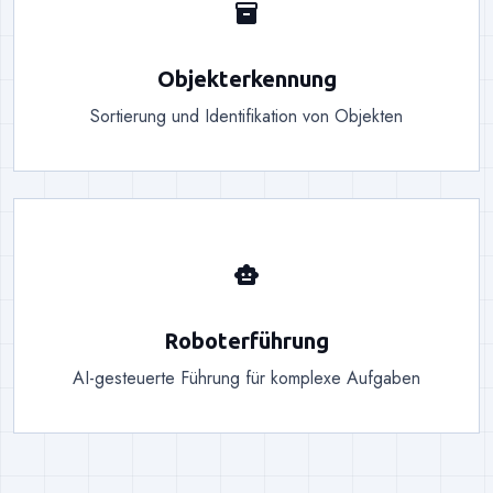
inventory_2
Objekterkennung
Sortierung und Identifikation von Objekten
smart_toy
Roboterführung
AI-gesteuerte Führung für komplexe Aufgaben