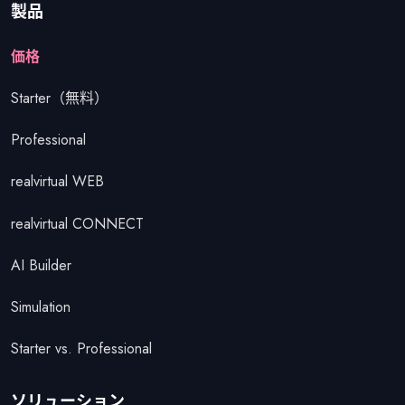
製品
価格
Starter（無料）
Professional
realvirtual WEB
realvirtual CONNECT
AI Builder
Simulation
Starter vs. Professional
ソリューション